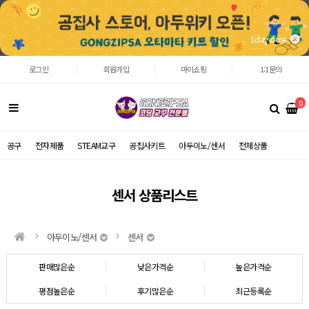
1day close
로그인
회원가입
마이쇼핑
1:1문의
0
공구
전자제품
STEAM교구
공집사키트
아두이노/센서
전체상품
센서 상품리스트
아두이노/센서
센서
판매많은순
낮은가격순
높은가격순
평점높은순
후기많은순
최근등록순