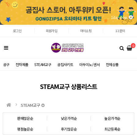
1day close
로그인
회원가입
마이쇼핑
1:1문의
0
공구
전자제품
STEAM교구
공집사키트
아두이노/센서
전체상품
STEAM교구 상품리스트
STEAM교구
판매많은순
낮은가격순
높은가격순
평점높은순
후기많은순
최근등록순