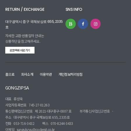
RETURN / EXCHANGE
SNS INFO
대구광역시 중구 국채보상로 655, 2335
호
자세한 교환·반품절차 안내는
상품하단을 참고해주세요.
로젠택배 바로가기
홈으로
회사소개
이용약관
개인정보처리방침
GONGZIPSA
대표
류성욱
사업자등록번호
745-27-01263
통신판매업신고번호
제 2021-대구중구-0807 호
부가통신사업신고번호
-
주소
대구광역시 중구 국채보상로 655, 2335호
전화
053-716-3432
팩스
070-8244-3433
이메일
sunguk.ryu@codersit.co.kr