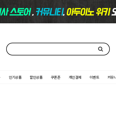
품
인기상품
할인상품
쿠폰존
개인결제
이벤트
커뮤