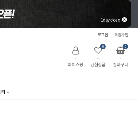
1day close
로그인
회원가입
0
0
마이쇼핑
관심상품
장바구니
니티