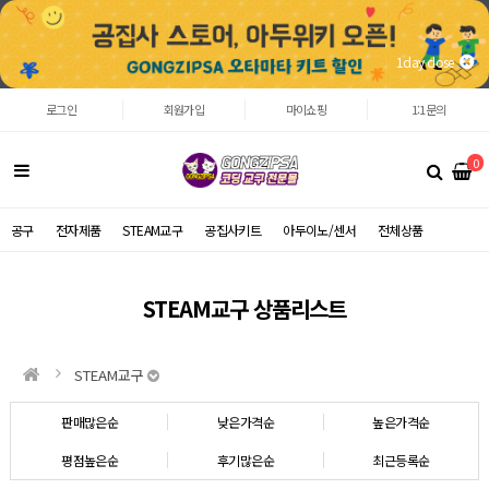
1day close
로그인
회원가입
마이쇼핑
1:1문의
0
공구
전자제품
STEAM교구
공집사키트
아두이노/센서
전체상품
STEAM교구 상품리스트
STEAM교구
판매많은순
낮은가격순
높은가격순
평점높은순
후기많은순
최근등록순