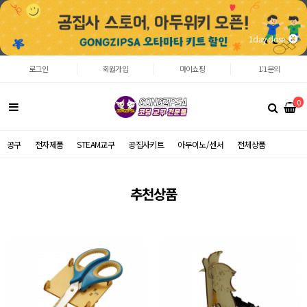
1day close
로그인
회원가입
마이쇼핑
1:1문의
0
공구
전자제품
STEAM교구
공집사키트
아두이노/센서
전체상품
추천상품