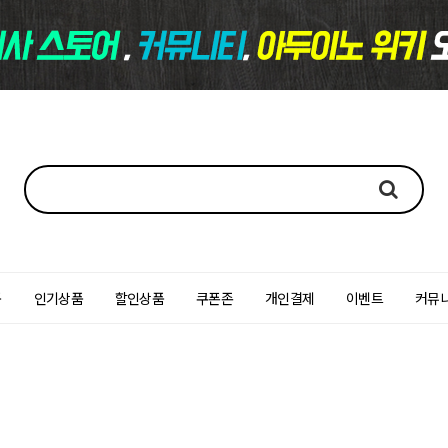
품
인기상품
할인상품
쿠폰존
개인결제
이벤트
커뮤