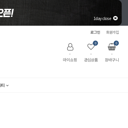
1day close
로그인
회원가입
0
0
마이쇼핑
관심상품
장바구니
니티