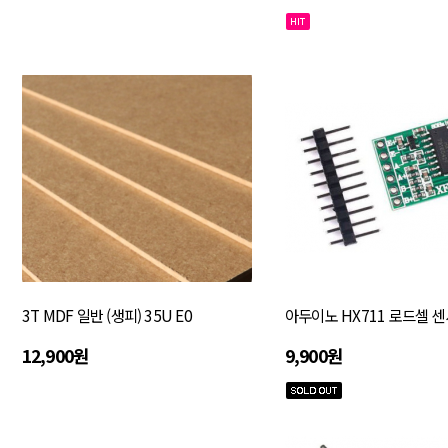
3T MDF 일반 (생피) 35U E0
아두이노 HX711 로드셀 센
12,900원
9,900원