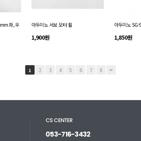
mm 좌, 우
아두이노 서보 모터 휠
아두이노 SG-
1,900원
1,850원
2
3
4
5
6
7
8
1
CS CENTER
053-716-3432