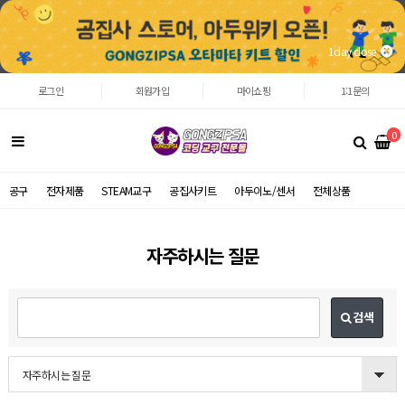
1day close
로그인
회원가입
마이쇼핑
1:1문의
0
공구
전자제품
STEAM교구
공집사키트
아두이노/센서
전체상품
자주하시는 질문
검색
자주하시는 질문