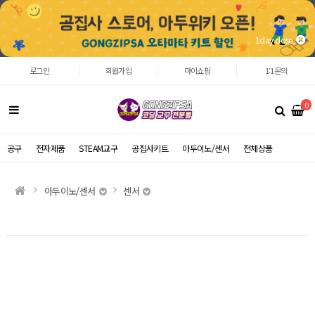
1day close
로그인
회원가입
마이쇼핑
1:1문의
0
공구
전자제품
STEAM교구
공집사키트
아두이노/센서
전체상품
아두이노/센서
센서