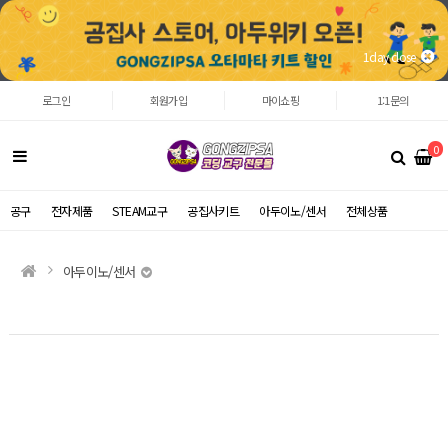
1day close
로그인
회원가입
마이쇼핑
1:1문의
0
공구
전자제품
STEAM교구
공집사키트
아두이노/센서
전체상품
아두이노/센서