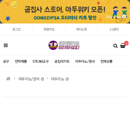
1day close
로그인
회원가입
마이쇼핑
1:1문의
0
공구
전자제품
STEAM교구
공집사키트
아두이노/센서
전체상품
아두이노/센서
아두이노