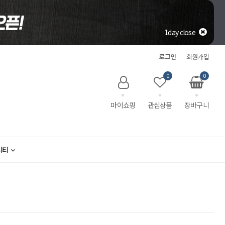
1day close
로그인
회원가입
0
0
마이쇼핑
관심상품
장바구니
니티