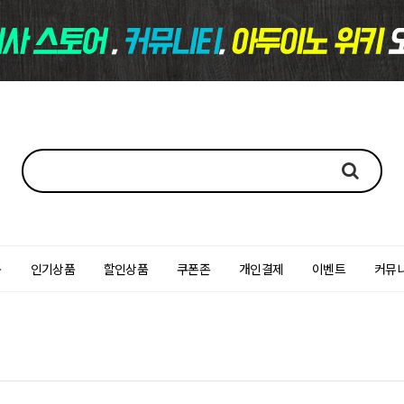
품
인기상품
할인상품
쿠폰존
개인결제
이벤트
커뮤