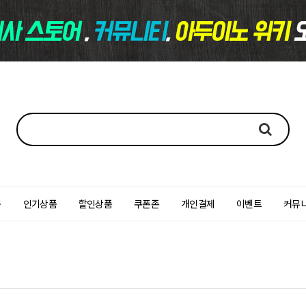
품
인기상품
할인상품
쿠폰존
개인결제
이벤트
커뮤