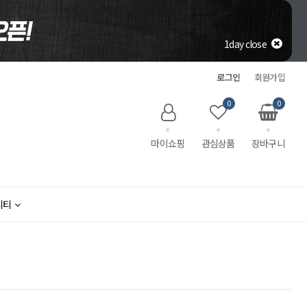
1day close
로그인
회원가입
0
0
마이쇼핑
관심상품
장바구니
니티