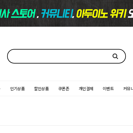
품
인기상품
할인상품
쿠폰존
개인결제
이벤트
커뮤