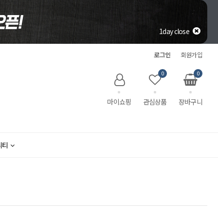
1day close
로그인
회원가입
0
0
마이쇼핑
관심상품
장바구니
니티