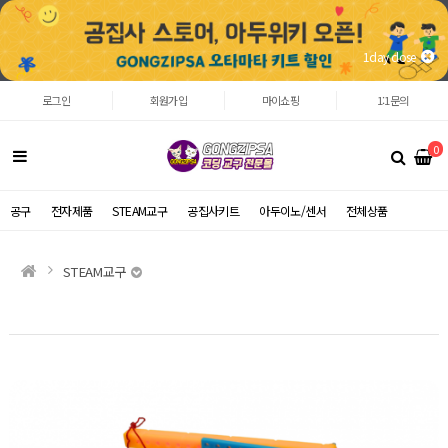
1day close
로그인
회원가입
마이쇼핑
1:1문의
0
공구
전자제품
STEAM교구
공집사키트
아두이노/센서
전체상품
STEAM교구