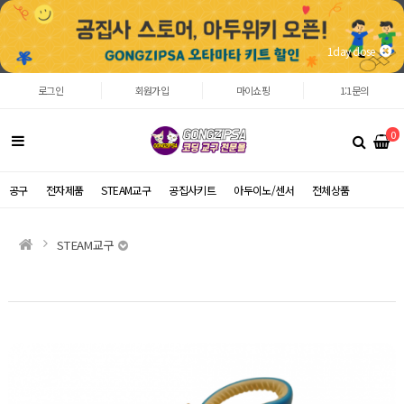
1day close
로그인
회원가입
마이쇼핑
1:1문의
0
공구
전자제품
STEAM교구
공집사키트
아두이노/센서
전체상품
STEAM교구