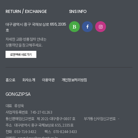
RETURN / EXCHANGE
SNS INFO
대구광역시 중구 국채보상로 655, 2335
호
자세한 교환·반품절차 안내는
상품하단을 참고해주세요.
로젠택배 바로가기
홈으로
회사소개
이용약관
개인정보처리방침
GONGZIPSA
대표
류성욱
사업자등록번호
745-27-01263
통신판매업신고번호
제 2021-대구중구-0807 호
부가통신사업신고번호
-
주소
대구광역시 중구 국채보상로 655, 2335호
전화
053-716-3432
팩스
070-8244-3433
이메일
sunguk.ryu@codersit.co.kr