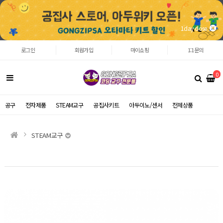
1day close
로그인
회원가입
마이쇼핑
1:1문의
0
공구
전자제품
STEAM교구
공집사키트
아두이노/센서
전체상품
STEAM교구