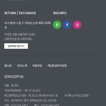
RETURN / EXCHANGE
SNS INFO
대구광역시 중구 국채보상로 655, 2335
호
자세한 교환·반품절차 안내는
상품하단을 참고해주세요.
로젠택배 바로가기
홈으로
회사소개
이용약관
개인정보처리방침
GONGZIPSA
대표
류성욱
사업자등록번호
745-27-01263
통신판매업신고번호
제 2021-대구중구-0807 호
부가통신사업신고번호
-
주소
대구광역시 중구 국채보상로 655, 2335호
전화
053-716-3432
팩스
070-8244-3433