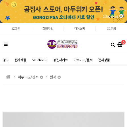
1day close
로그인
회원가입
마이쇼핑
1:1문의
0
공구
전자제품
STEAM교구
공집사키트
아두이노/센서
전체상품
아두이노/센서
센서