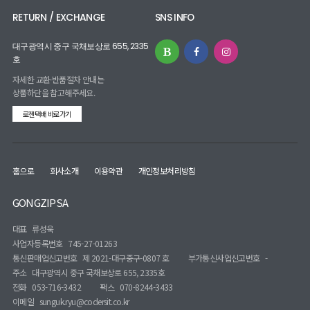
RETURN / EXCHANGE
SNS INFO
대구광역시 중구 국채보상로 655, 2335
호
자세한 교환·반품절차 안내는
상품하단을 참고해주세요.
로젠택배 바로가기
홈으로
회사소개
이용약관
개인정보처리방침
GONGZIPSA
대표
류성욱
사업자등록번호
745-27-01263
통신판매업신고번호
제 2021-대구중구-0807 호
부가통신사업신고번호
-
주소
대구광역시 중구 국채보상로 655, 2335호
전화
053-716-3432
팩스
070-8244-3433
이메일
sunguk.ryu@codersit.co.kr