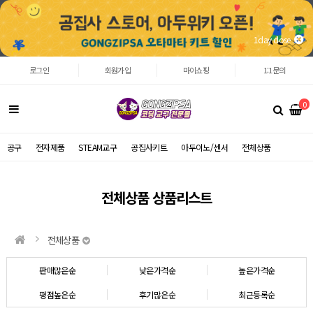
1day close
로그인
회원가입
마이쇼핑
1:1문의
0
공구
전자제품
STEAM교구
공집사키트
아두이노/센서
전체상품
전체상품 상품리스트
전체상품
판매많은순
낮은가격순
높은가격순
평점높은순
후기많은순
최근등록순