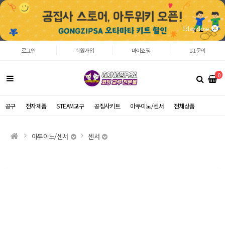
1day close
로그인
회원가입
마이쇼핑
1:1문의
0
공구
전자제품
STEAM교구
공집사키트
아두이노/센서
전체상품
아두이노/센서
센서