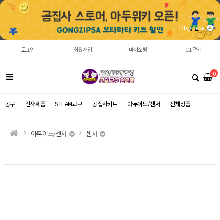
1day close
로그인
회원가입
마이쇼핑
1:1문의
0
공구
전자제품
STEAM교구
공집사키트
아두이노/센서
전체상품
아두이노/센서
센서