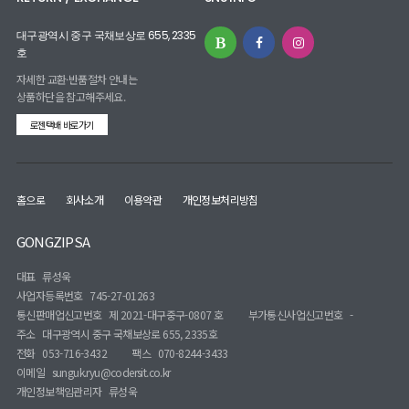
대구광역시 중구 국채보상로 655, 2335
호
자세한 교환·반품절차 안내는
상품하단을 참고해주세요.
로젠택배 바로가기
홈으로
회사소개
이용약관
개인정보처리방침
GONGZIPSA
대표
류성욱
사업자등록번호
745-27-01263
통신판매업신고번호
제 2021-대구중구-0807 호
부가통신사업신고번호
-
주소
대구광역시 중구 국채보상로 655, 2335호
전화
053-716-3432
팩스
070-8244-3433
이메일
sunguk.ryu@codersit.co.kr
개인정보책임관리자
류성욱