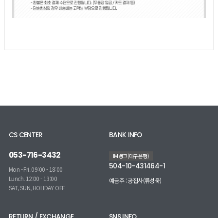
CS CENTER
BANK INFO
053-716-3432
IM뱅크(대구은행)
504-10-431464-1
Mon - Fri. 09:00 - 18:00
Lunch. 12:00 - 13:00
예금주 : 공집사(류성욱)
SAT, SUN, HOLIDAY OFF
RETURN / EXCHANGE
SNS INFO