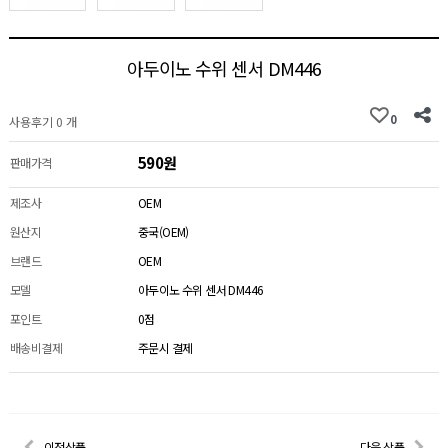
아두이노 수위 센서 DM446
0
사용후기 0 개
590원
판매가격
제조사
OEM
원산지
중국(OEM)
브랜드
OEM
모델
아두이노 수위 센서 DM446
포인트
0점
배송비결제
주문시 결제
이전상품
다음 상품