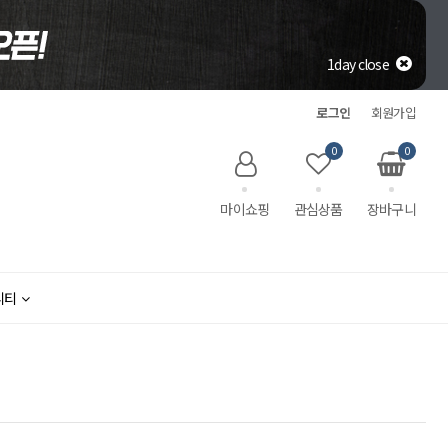
1day close
로그인
회원가입
0
0
마이쇼핑
관심상품
장바구니
니티