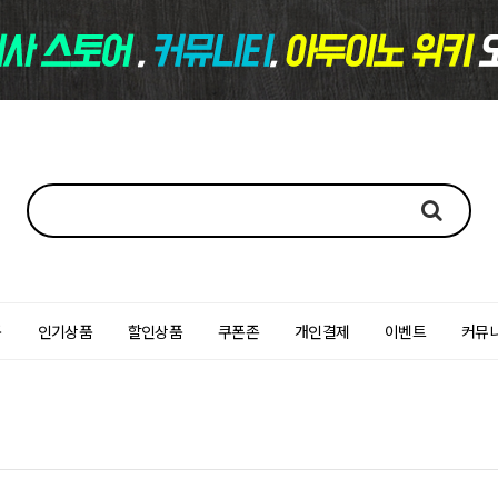
품
인기상품
할인상품
쿠폰존
개인결제
이벤트
커뮤