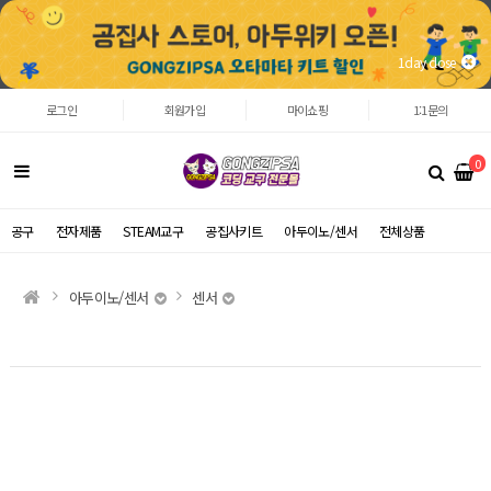
1day close
로그인
회원가입
마이쇼핑
1:1문의
0
공구
전자제품
STEAM교구
공집사키트
아두이노/센서
전체상품
아두이노/센서
센서