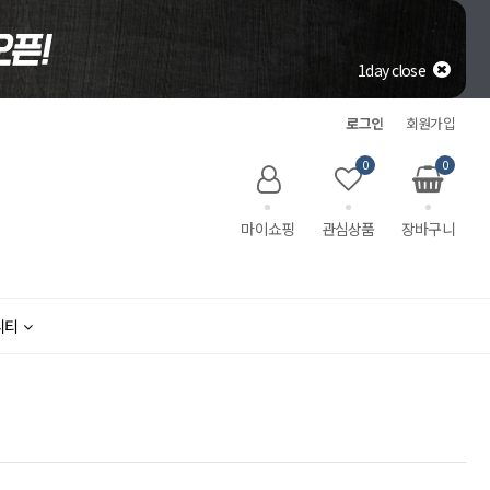
1day close
로그인
회원가입
0
0
마이쇼핑
관심상품
장바구니
니티