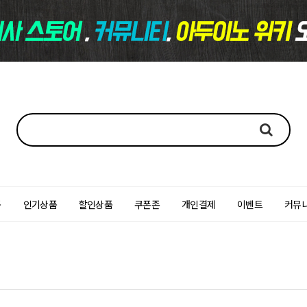
품
인기상품
할인상품
쿠폰존
개인결제
이벤트
커뮤