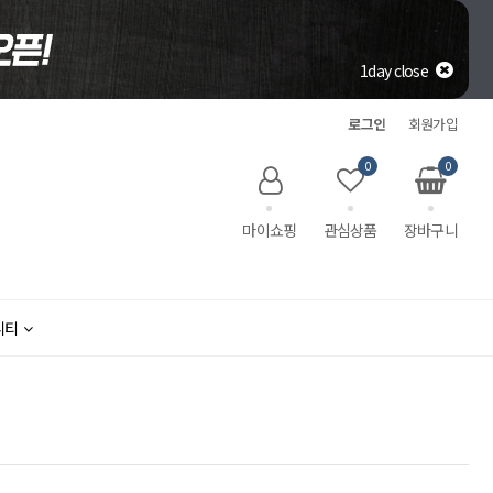
1day close
로그인
회원가입
0
0
마이쇼핑
관심상품
장바구니
니티