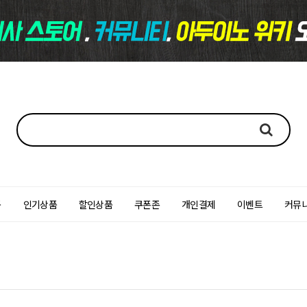
품
인기상품
할인상품
쿠폰존
개인결제
이벤트
커뮤