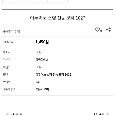
아두이노 소형 진동 모터 1027
0
사용후기 0 개
1,450원
판매가격
제조사
OEM
원산지
중국(OEM)
브랜드
OEM
모델
아두이노 소형 진동 모터 1027
포인트
0점
배송비결제
주문시 결제
이전상품
다음 상품