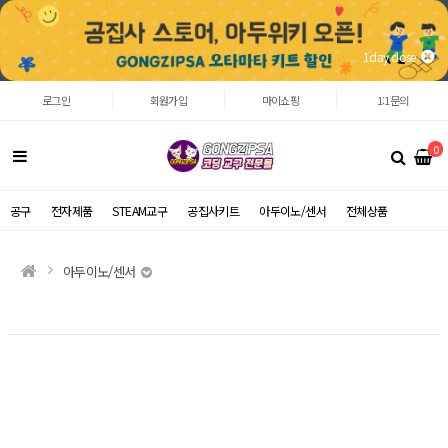
1day close
로그인
회원가입
마이쇼핑
1:1문의
0
공구
전자제품
STEAM교구
공집사키트
아두이노/센서
전체상품
아두이노/센서