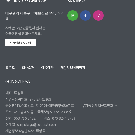
RETURN / EXCHANGE
SNS INFO
대구광역시 중구 국채보상로 655, 2335
호
자세한 교환·반품절차 안내는
상품하단을 참고해주세요.
로젠택배 바로가기
홈으로
회사소개
이용약관
개인정보처리방침
GONGZIPSA
대표
류성욱
사업자등록번호
745-27-01263
통신판매업신고번호
제 2021-대구중구-0807 호
부가통신사업신고번호
-
주소
대구광역시 중구 국채보상로 655, 2335호
전화
053-716-3432
팩스
070-8244-3433
이메일
sunguk.ryu@codersit.co.kr
개인정보책임관리자
류성욱