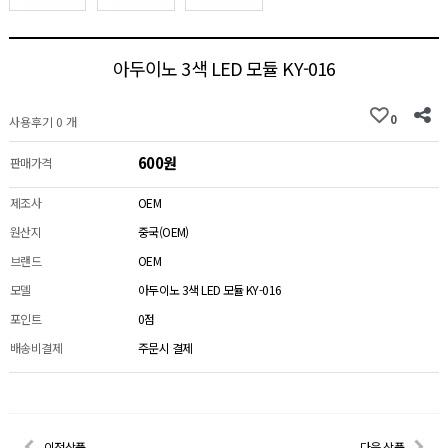
아두이노 3색 LED 모듈 KY-016
0
사용후기 0 개
600원
판매가격
제조사
OEM
원산지
중국(OEM)
브랜드
OEM
모델
아두이노 3색 LED 모듈 KY-016
포인트
0점
배송비결제
주문시 결제
이전상품
다음 상품