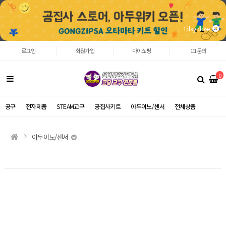
1day close
로그인
회원가입
마이쇼핑
1:1문의
0
공구
전자제품
STEAM교구
공집사키트
아두이노/센서
전체상품
아두이노/센서