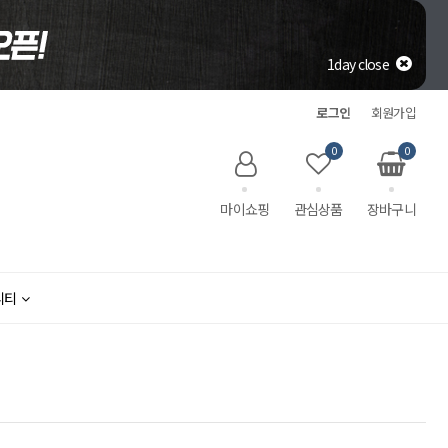
1day close
로그인
회원가입
0
0
마이쇼핑
관심상품
장바구니
니티