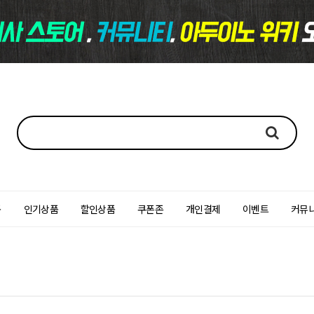
품
인기상품
할인상품
쿠폰존
개인결제
이벤트
커뮤