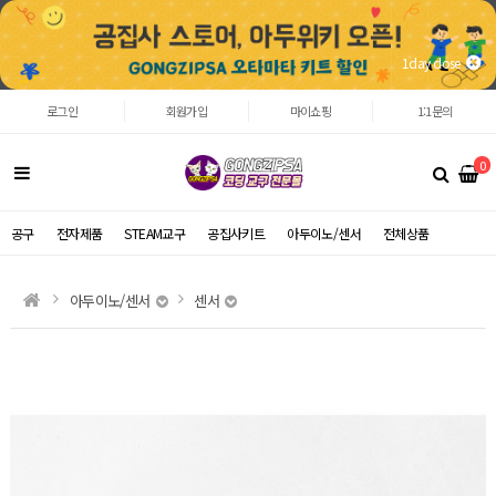
1day close
로그인
회원가입
마이쇼핑
1:1문의
0
공구
전자제품
STEAM교구
공집사키트
아두이노/센서
전체상품
아두이노/센서
센서