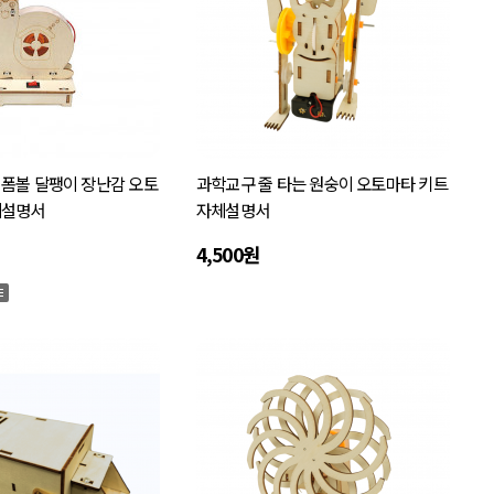
 폼볼 달팽이 장난감 오토
과학교구 줄 타는 원숭이 오토마타 키트
체설명서
자체설명서
4,500원