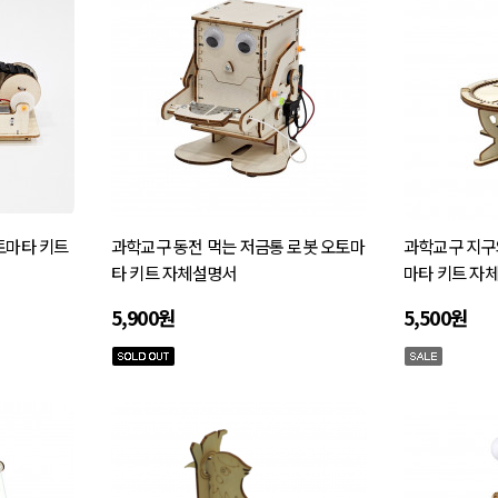
토마타 키트
과학교구 동전 먹는 저금통 로봇 오토마
과학교구 지구
타 키트 자체설명서
마타 키트 자
5,900원
5,500원