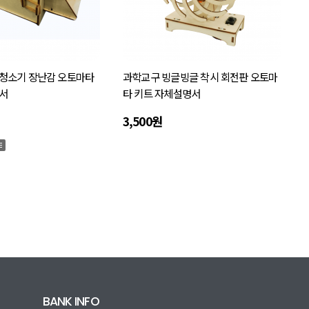
청소기 장난감 오토마타
과학교구 빙글빙글 착시 회전판 오토마
서
타 키트 자체설명서
3,500원
BANK INFO