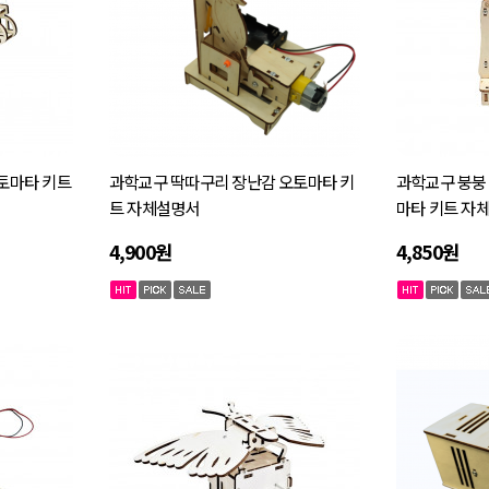
토마타 키트
과학교구 딱따구리 장난감 오토마타 키
과학교구 붕붕
트 자체설명서
마타 키트 자
4,900원
4,850원