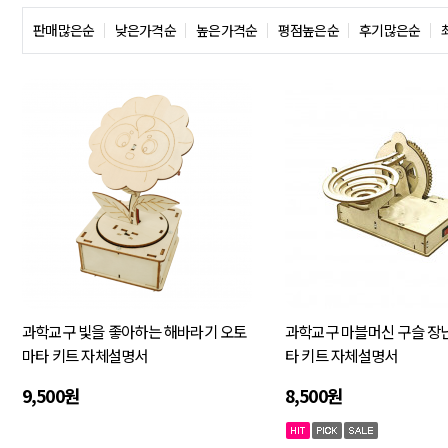
판매많은순
낮은가격순
높은가격순
평점높은순
후기많은순
과학교구 빛을 좋아하는 해바라기 오토
과학교구 마블머신 구슬 장
마타 키트 자체설명서
타 키트 자체설명서
9,500원
8,500원