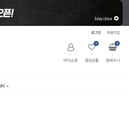
1day close
로그인
회원가입
0
0
마이쇼핑
관심상품
장바구니
니티