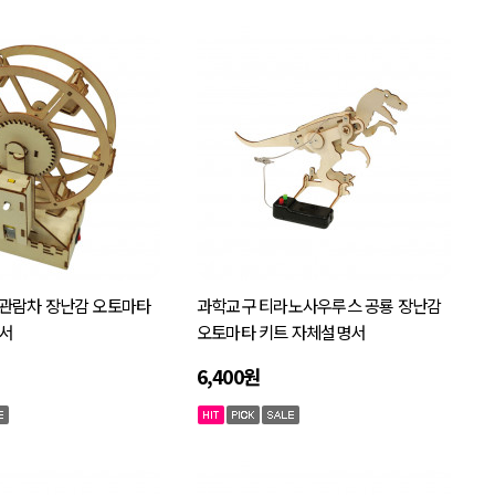
관람차 장난감 오토마타
과학교구 티라노사우루스 공룡 장난감
서
오토마타 키트 자체설명서
6,400원