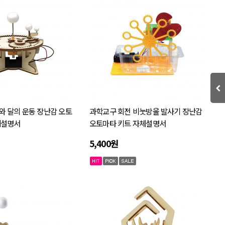
와 달의 운동 장난감 오토
과학교구 회전 비눗방울 발사기 장난감
체설명서
오토마타 키트 자체설명서
5,400원