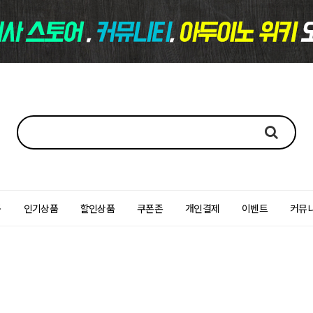
품
인기상품
할인상품
쿠폰존
개인결제
이벤트
커뮤