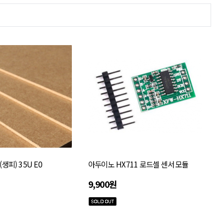
(생피) 35U E0
아두이노 HX711 로드셀 센서 모듈
9,900원