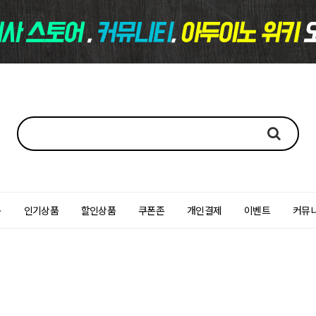
품
인기상품
할인상품
쿠폰존
개인결제
이벤트
커뮤