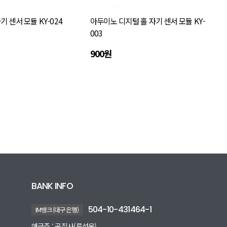
기 센서 모듈 KY-024
아두이노 디지털 홀 자기 센서 모듈 KY-
003
900원
BANK INFO
504-10-431464-1
IM뱅크(대구은행)
예금주 : 공집사(류성욱)