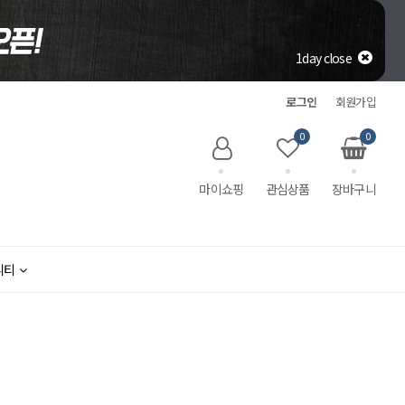
1day close
로그인
회원가입
0
0
마이쇼핑
관심상품
장바구니
니티