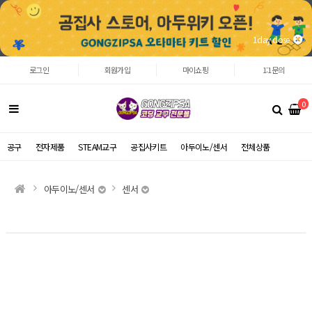
1day close
로그인
회원가입
마이쇼핑
1:1문의
0
공구
전자제품
STEAM교구
공집사키트
아두이노/센서
전체상품
아두이노/센서
센서