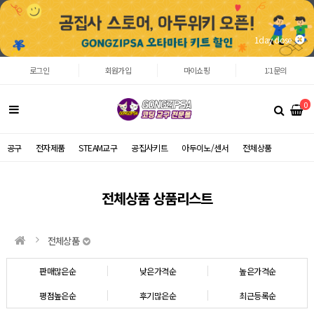
1day close
로그인
회원가입
마이쇼핑
1:1문의
0
공구
전자제품
STEAM교구
공집사키트
아두이노/센서
전체상품
전체상품 상품리스트
전체상품
판매많은순
낮은가격순
높은가격순
평점높은순
후기많은순
최근등록순