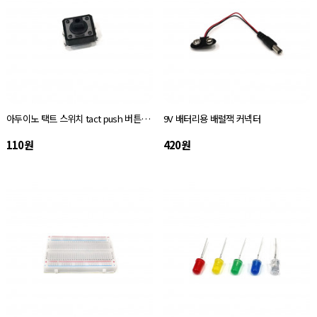
아두이노 택트 스위치 tact push 버튼 12 X 12
9V 배터리용 배럴잭 커넥터
110원
420원