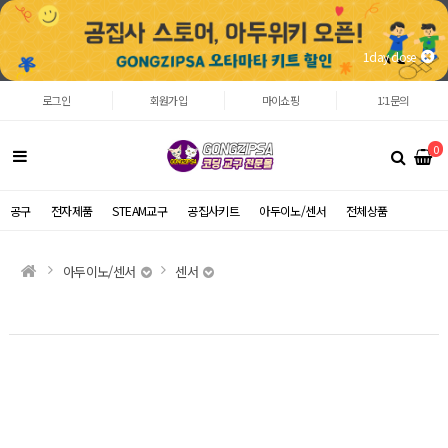
1day close
로그인
회원가입
마이쇼핑
1:1문의
0
공구
전자제품
STEAM교구
공집사키트
아두이노/센서
전체상품
아두이노/센서
센서