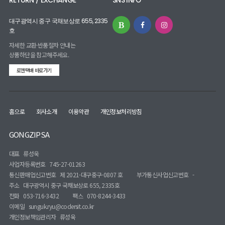
RETURN / EXCHANGE
SNS INFO
대구광역시 중구 국채보상로 655, 2335
호
자세한 교환·반품절차 안내는
상품하단을 참고해주세요.
로젠택배 바로가기
홈으로
회사소개
이용약관
개인정보처리방침
GONGZIPSA
대표
류성욱
사업자등록번호
745-27-01263
통신판매업신고번호
제 2021-대구중구-0807 호
부가통신사업신고번호
-
주소
대구광역시 중구 국채보상로 655, 2335호
전화
053-716-3432
팩스
070-8244-3433
이메일
sunguk.ryu@codersit.co.kr
개인정보책임관리자
류성욱