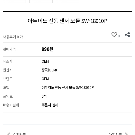
아두이노 진동 센서 모듈 SW-18010P
0
사용후기 0 개
990원
판매가격
제조사
OEM
원산지
중국(OEM)
브랜드
OEM
모델
아두이노 진동 센서 모듈 SW-18010P
포인트
0점
배송비결제
주문시 결제
이전상품
다음 상품