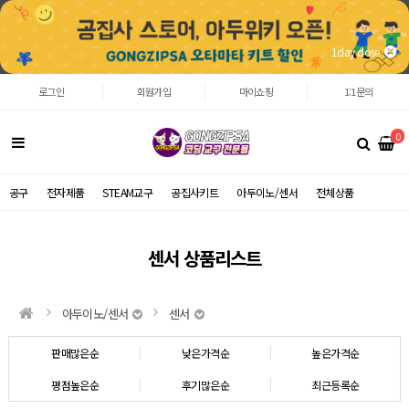
1day close
로그인
회원가입
마이쇼핑
1:1문의
0
공구
전자제품
STEAM교구
공집사키트
아두이노/센서
전체상품
센서 상품리스트
아두이노/센서
센서
판매많은순
낮은가격순
높은가격순
평점높은순
후기많은순
최근등록순