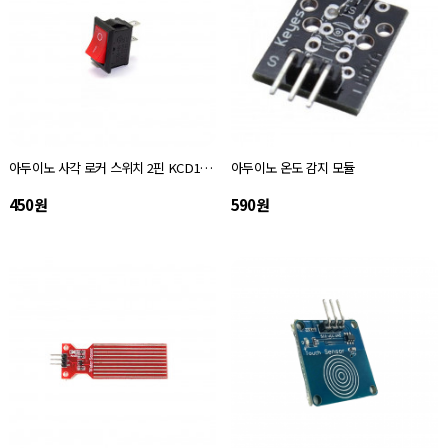
아두이노 사각 로커 스위치 2핀 KCD1-101
아두이노 온도 감지 모듈
450원
590원